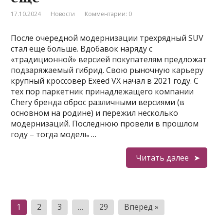
17.10.2024
Новости
Комментарии: 0
После очередной модернизации трехрядный SUV
стал еще больше. Вдобавок наряду с
«традиционной» версией покупателям предложат
подзаряжаемый гибрид. Свою рыночную карьеру
крупный кроссовер Exeed VX начал в 2021 году. С
тех пор паркетник принадлежащего компании
Chery бренда оброс различными версиями (в
основном на родине) и пережил несколько
модернизаций. Последнюю провели в прошлом
году – тогда модель …
Читать далее
Пагинация
1
2
3
…
29
Вперед »