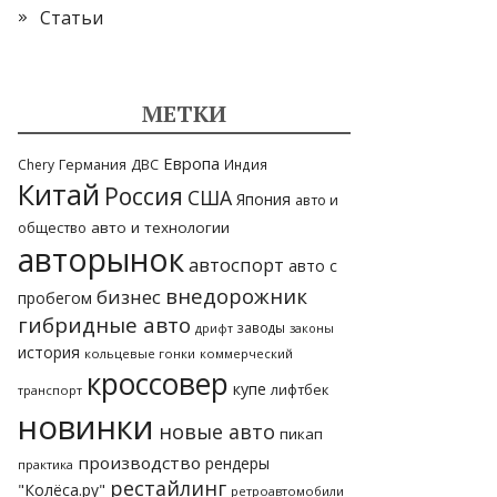
Статьи
МЕТКИ
Европа
Германия
ДВС
Chery
Индия
Китай
Россия
США
Япония
авто и
общество
авто и технологии
авторынок
автоспорт
авто с
внедорожник
бизнес
пробегом
гибридные авто
заводы
законы
дрифт
история
кольцевые гонки
коммерческий
кроссовер
купе
лифтбек
транспорт
новинки
новые авто
пикап
производство
рендеры
практика
рестайлинг
"Колёса.ру"
ретроавтомобили