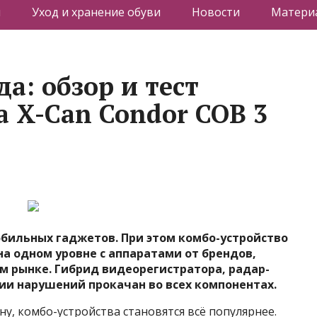
я
Уход и хранение обуви
Новости
Материа
да: обзор и тест
а X-Can Condor COB 3
обильных гаджетов. При этом комбо-устройство
 на одном уровне с аппаратами от брендов,
м рынке. Гибрид видеорегистратора, радар-
ии нарушений прокачан во всех компонентах.
у, комбо-устройства становятся всё популярнее.