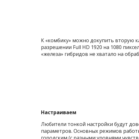
К «комбику» можно докупить вторую ка
разрешении Full HD 1920 на 1080 пиксе
«железа» гибридов не хватало на обра
Настраиваем
Любители тонкой настройки будут дов
параметров. Основных режимов работы
городским (с разными уровнями чувств