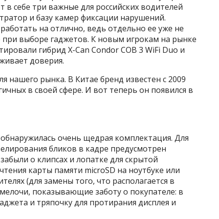
т в себе три важные для российских водителей
тратор и базу камер фиксации нарушений.
 работать на отлично, ведь отдельно ее уже не
 при выборе гаджетов. К новым игрокам на рынке
тировали гибрид X-Can Condor COB 3 WiFi Duo и
уживает доверия.
ля нашего рынка. В Китае бренд известен с 2009
гичных в своей сфере. И вот теперь он появился в
 обнаружилась очень щедрая комплектация. Для
велирования бликов в кадре предусмотрен
абыли о клипсах и лопатке для скрытой
чтения карты памяти microSD на ноутбуке или
елях (для замены того, что располагается в
 мелочи, показывающие заботу о покупателе: в
гаджета и тряпочку для протирания дисплея и