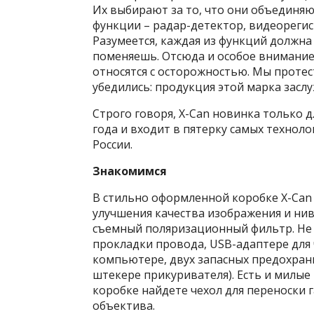
Их выбирают за то, что они объединяю
функции – радар-детектор, видеорегис
Разумеется, каждая из функций должна
поменяешь. Отсюда и особое внимание
относятся с осторожностью. Мы протес
убедились: продукция этой марка засл
Строго говоря, X-Can новинка только д
года и входит в пятерку самых техноло
России.
Знакомимся
В стильно оформленной коробке X-Can
улучшения качества изображения и ни
съемный поляризационный фильтр. Не з
прокладки провода, USB-адаптере для 
компьютере, двух запасных предохранит
штекере прикуривателя). Есть и милые
коробке найдете чехол для переноски 
объектива.