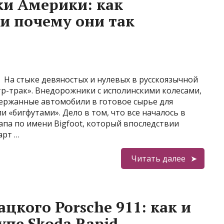
ки Америки: как
и почему они так
На стыке девяностых и нулевых в русскоязычной
р-трак». Внедорожники с исполинскими колесами,
ержанные автомобили в готовое сырье для
 «бигфутами». Дело в том, что все началось в
апа по имени Bigfoot, который впоследствии
арт …
Читать далее
цкого Porsche 911: как и
упе Skoda Rapid