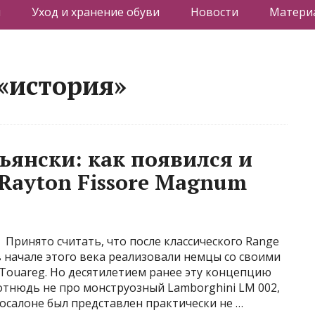
я
Уход и хранение обуви
Новости
Материа
 «история»
ьянски: как появился и
Rayton Fissore Magnum
Принято считать, что после классического Range
 начале этого века реализовали немцы со своими
 Touareg. Но десятилетием ранее эту концепцию
отнюдь не про монструозный Lamborghini LM 002,
тосалоне был представлен практически не …