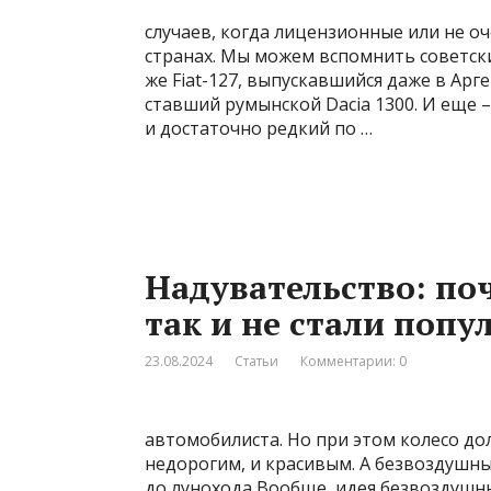
случаев, когда лицензионные или не о
странах. Мы можем вспомнить советск
же Fiat-127, выпускавшийся даже в Арге
ставший румынской Dacia 1300. И еще 
и достаточно редкий по …
Надувательство: по
так и не стали поп
23.08.2024
Статьи
Комментарии: 0
автомобилиста. Но при этом колесо до
недорогим, и красивым. А безвоздушны
до лунохода Вообще, идея безвоздушны