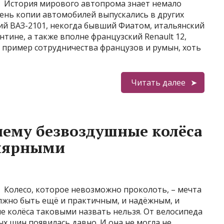
История мирового автопрома знает немало
чень копии автомобилей выпускались в других
ий ВАЗ-2101, некогда бывший Фиатом, итальянский
нтине, а также вполне французский Renault 12,
– пример сотрудничества французов и румын, хоть
Читать далее
чему безвоздушные колёса
улярными
Колесо, которое невозможно проколоть, – мечта
лжно быть ещё и практичным, и надёжным, и
е колёса таковыми назвать нельзя. От велосипеда
х шин появилась давно. И она не могла не