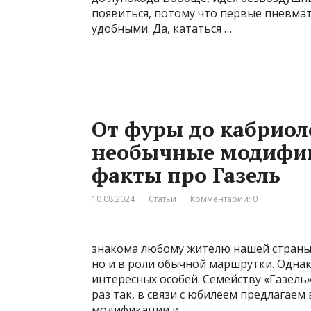
появиться, потому что первые пневма
удобными. Да, кататься …
От фуры до кабриол
необычные модифик
факты про Газель
10.08.2024
Статьи
Комментарии: 0
знакома любому жителю нашей страны,
но и в роли обычной маршрутки. Однак
интересных особей. Семейству «Газель»
раз так, в связи с юбилеем предлагае
модификации и …