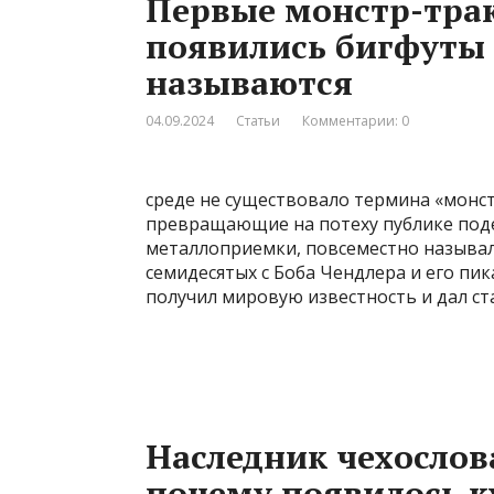
Первые монстр-тра
появились бигфуты 
называются
04.09.2024
Статьи
Комментарии: 0
среде не существовало термина «монст
превращающие на потеху публике под
металлоприемки, повсеместно называли
семидесятых с Боба Чендлера и его пик
получил мировую известность и дал ст
Наследник чехослова
почему появилось к