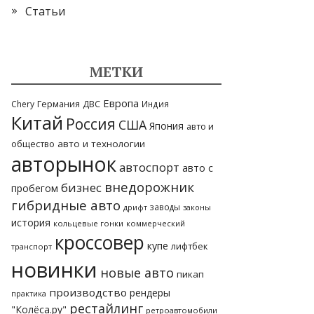
Статьи
МЕТКИ
Европа
Германия
ДВС
Chery
Индия
Китай
Россия
США
Япония
авто и
общество
авто и технологии
авторынок
автоспорт
авто с
внедорожник
бизнес
пробегом
гибридные авто
заводы
законы
дрифт
история
кольцевые гонки
коммерческий
кроссовер
купе
лифтбек
транспорт
новинки
новые авто
пикап
производство
рендеры
практика
рестайлинг
"Колёса.ру"
ретроавтомобили