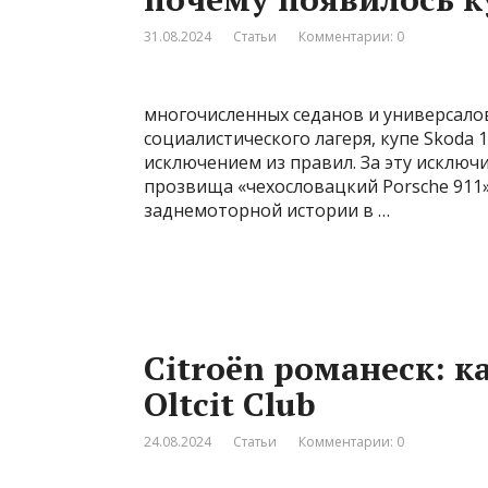
31.08.2024
Статьи
Комментарии: 0
многочисленных седанов и универсалов
социалистического лагеря, купе Skoda 
исключением из правил. За эту исключ
прозвища «чехословацкий Porsche 911»
заднемоторной истории в …
Citroёn романеск: к
Oltcit Club
24.08.2024
Статьи
Комментарии: 0