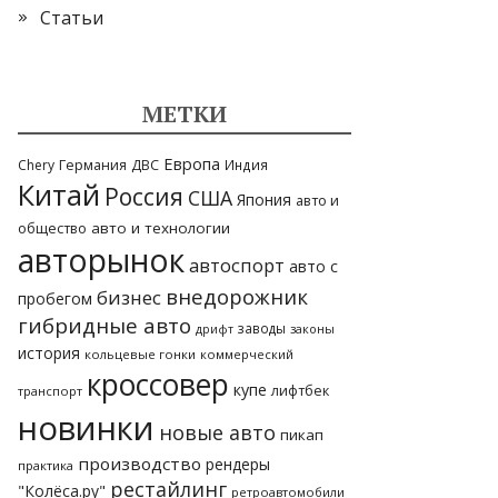
Статьи
МЕТКИ
Европа
Германия
ДВС
Chery
Индия
Китай
Россия
США
Япония
авто и
общество
авто и технологии
авторынок
автоспорт
авто с
внедорожник
бизнес
пробегом
гибридные авто
заводы
законы
дрифт
история
кольцевые гонки
коммерческий
кроссовер
купе
лифтбек
транспорт
новинки
новые авто
пикап
производство
рендеры
практика
рестайлинг
"Колёса.ру"
ретроавтомобили