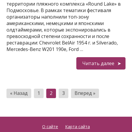
территории пляжного комплекса «Round Lake» в
Подмосковье. В рамках тематики фестиваля
организаторы наполнили топ-зону
американскими, немецкими и японскими
олдтаймерами, которые экспонировались в
превосходной степени сохранности и после
реставрации: Chevrolet BelAir 1954 г. и Silverado,
Mercedes-Benz W201 190e, Ford …
Читать далее
Пагинация
« Назад
1
2
3
Вперед »
записей
О сайте
Карта сайта