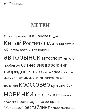
Статьи
МЕТКИ
Европа
Германия
ДВС
Chery
Индия
Китай
Россия
США
Япония
авто и
общество
авто и технологии
авторынок
автоспорт
авто с
внедорожник
бизнес
пробегом
гибридные авто
заводы
законы
дрифт
история
кольцевые гонки
коммерческий
кроссовер
купе
лифтбек
транспорт
новинки
новые авто
пикап
производство
рендеры
практика
рестайлинг
"Колёса.ру"
ретроавтомобили