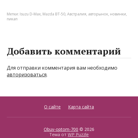
Метки:
Isuzu D-Max
,
Mazda BT-50
,
Австралия
,
авторынок
,
новинки
,
пикап
Добавить комментарий
Для отправки комментария вам необходимо
авторизоваться
.
О сайте
Карта сайта
Obuv-optom-700
© 2026
Тема от
WP Puzzle