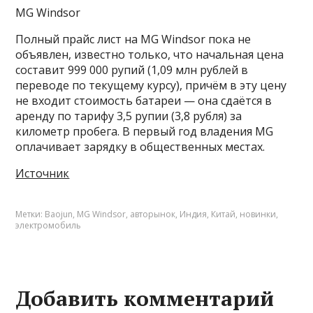
MG Windsor
Полный прайс лист на MG Windsor пока не
объявлен, известно только, что начальная цена
составит 999 000 рупий (1,09 млн рублей в
переводе по текущему курсу), причём в эту цену
не входит стоимость батареи — она сдаётся в
аренду по тарифу 3,5 рупии (3,8 рубля) за
километр пробега. В первый год владения MG
оплачивает зарядку в общественных местах.
Источник
Метки:
Baojun
,
MG Windsor
,
авторынок
,
Индия
,
Китай
,
новинки
,
электромобиль
Добавить комментарий