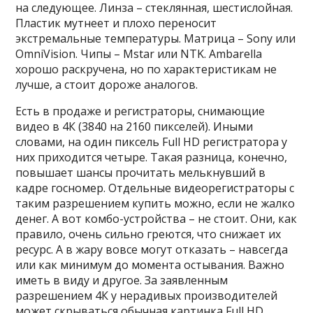
на следующее. Линза – стеклянная, шестислойная.
Пластик мутнеет и плохо переносит
экстремальные температуры. Матрица – Sony или
OmniVision. Чипы – Mstar или NTK. Ambarella
хорошо раскручена, но по характеристикам не
лучше, а стоит дороже аналогов.
Есть в продаже и регистраторы, снимающие
видео в 4К (3840 на 2160 пикселей). Иными
словами, на один пиксель Full HD регистратора у
них приходится четыре. Такая разница, конечно,
повышает шансы прочитать мелькнувший в
кадре госномер. Отдельные видеорегистраторы с
таким разрешением купить можно, если не жалко
денег. А вот комбо-устройства – не стоит. Они, как
правило, очень сильно греются, что снижает их
ресурс. А в жару вовсе могут отказать – навсегда
или как минимум до момента остывания. Важно
иметь в виду и другое. За заявленным
разрешением 4К у нерадивых производителей
может скрываться обычная картинка Full HD,