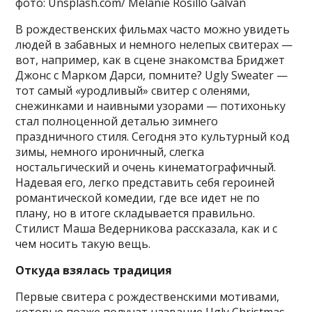
фото: Unsplash.com/ Melanie Rosillo Galvan
В рождественских фильмах часто можно увидеть
людей в забавных и немного нелепых свитерах —
вот, например, как в сцене знакомства Бриджет
Джонс с Марком Дарси, помните? Ugly Sweater —
тот самый «уродливый» свитер с оленями,
снежинками и наивными узорами — потихоньку
стал полноценной деталью зимнего
праздничного стиля. Сегодня это культурный код
зимы, немного ироничный, слегка
ностальгический и очень кинематографичный.
Надевая его, легко представить себя героиней
романтической комедии, где все идет не по
плану, но в итоге складывается правильно.
Стилист Маша Ведерникова рассказала, как и с
чем носить такую вещь.
Откуда взялась традиция
Первые свитера с рождественскими мотивами,
которые позже получат название Ugly Christmas