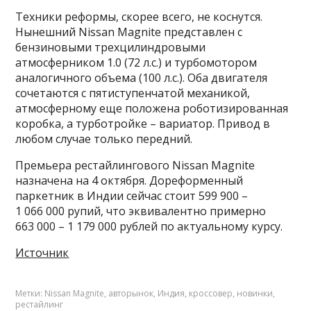
Техники реформы, скорее всего, не коснутся.
Нынешний Nissan Magnite представлен с
бензиновыми трехцилиндровыми
атмосферником 1.0 (72 л.с.) и турбомотором
аналогичного объема (100 л.с.). Оба двигателя
сочетаются с пятиступенчатой механикой,
атмосферному еще положена роботизированная
коробка, а турботройке – вариатор. Привод в
любом случае только передний.
Премьера рестайлингового Nissan Magnite
назначена на 4 октября. Дореформенный
паркетник в Индии сейчас стоит 599 900 –
1 066 000 рупий, что эквивалентно примерно
663 000 – 1 179 000 рублей по актуальному курсу.
Источник
Метки:
Nissan Magnite
,
авторынок
,
Индия
,
кроссовер
,
новинки
,
рестайлинг