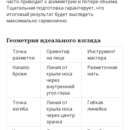
часто приводит к асимметрии и потере объема.
Тщательная подготовка гарантирует, что
итоговый результат будет выглядеть
максимально гармонично.
Геометрия идеального взгляда
Точка
Ориентир
Инструмент
разметки
на лице
мастера
Начало
Линия от
Разметочная
брови
крыла носа
нить
через
внутренний
угол глаза
Точка
Линия от
Гибкая
изгиба
крыла носа
линейка
через центр
зрачка